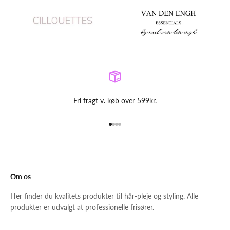
Fri fragt v. køb over 599kr.
Gå til element 1
Gå til element 2
Gå til element 3
Gå til element 4
Om os
Her finder du kvalitets produkter til hår-pleje og styling. Alle
produkter er udvalgt at professionelle frisører.