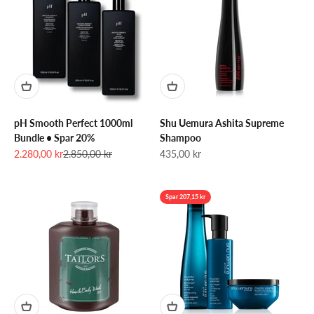
pH Smooth Perfect 1000ml
Shu Uemura Ashita Supreme
Bundle • Spar 20%
Shampoo
Salgspris
Normalpris
Salgspris
2.280,00 kr
2.850,00 kr
435,00 kr
Spar 207,15 kr