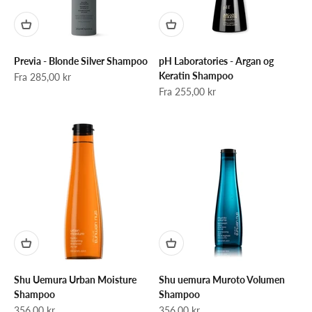
Previa - Blonde Silver Shampoo
pH Laboratories - Argan og
Keratin Shampoo
Salgspris
Fra 285,00 kr
Salgspris
Fra 255,00 kr
Shu Uemura Urban Moisture
Shu uemura Muroto Volumen
Shampoo
Shampoo
Salgspris
Salgspris
356,00 kr
356,00 kr