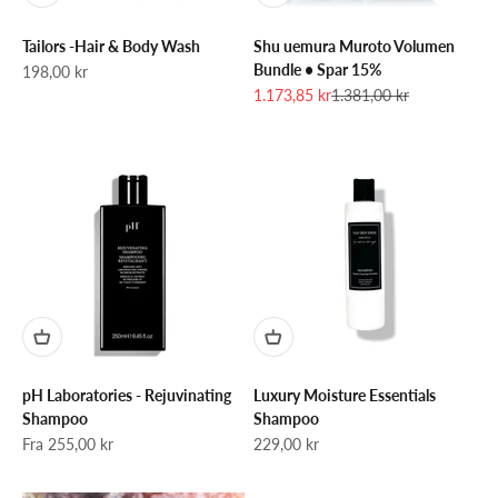
Tailors -Hair & Body Wash
Shu uemura Muroto Volumen
Bundle • Spar 15%
Salgspris
198,00 kr
Salgspris
Normalpris
1.173,85 kr
1.381,00 kr
pH Laboratories - Rejuvinating
Luxury Moisture Essentials
Shampoo
Shampoo
Salgspris
Salgspris
Fra 255,00 kr
229,00 kr