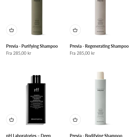
Previa - Purifying Shampoo
Previa - Regenerating Shampoo
Salgspris
Salgspris
Fra 285,00 kr
Fra 285,00 kr
pH Laboratories – Deep
Previa - Bodifying Shampoo