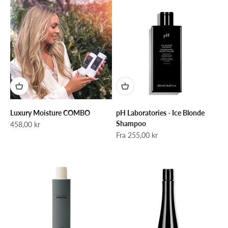
Luxury Moisture COMBO
pH Laboratories - Ice Blonde
Shampoo
Salgspris
458,00 kr
Salgspris
Fra 255,00 kr