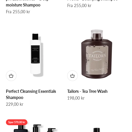
moisture Shampoo
Salgspris
Fra 255,00 kr
Salgspris
Fra 255,00 kr
Perfect Cleansing Essentials
Tailors - Tea Tree Wash
Shampoo
Salgspris
198,00 kr
Salgspris
229,00 kr
Spar 570,00 kr