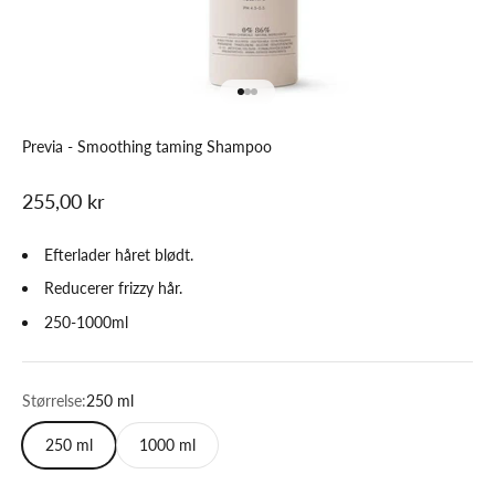
Gå til element 1
Gå til element 2
Gå til element 3
Previa - Smoothing taming Shampoo
Salgspris
255,00 kr
Efterlader håret blødt.
Reducerer frizzy hår.
250-1000ml
Størrelse:
250 ml
250 ml
1000 ml