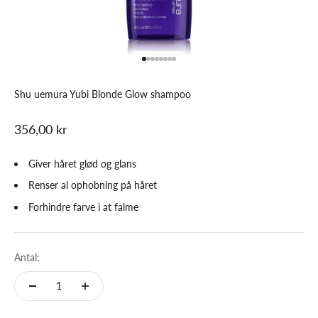
Gå til element 1
Gå til element 2
Gå til element 3
Gå til element 4
Gå til element 5
Gå til element 6
Gå til element 7
Gå til element 8
Shu uemura Yubi Blonde Glow shampoo
Salgspris
356,00 kr
Giver håret glød og glans
Renser al ophobning på håret
Forhindre farve i at falme
Antal: